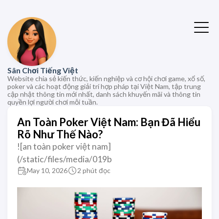
Sân Chơi Tiếng Việt
Website chia sẻ kiến thức, kiến nghiệp và cơ hội chơi game, xổ số,
poker và các hoạt động giải trí hợp pháp tại Việt Nam, tập trung
cập nhật thông tin mới nhất, danh sách khuyến mãi và thông tin
quyền lợi người chơi mỗi tuần.
An Toàn Poker Việt Nam: Bạn Đã Hiểu
Rõ Như Thế Nào?
![an toàn poker việt nam]
(/static/files/media/019b
May 10, 2026
2 phút đọc