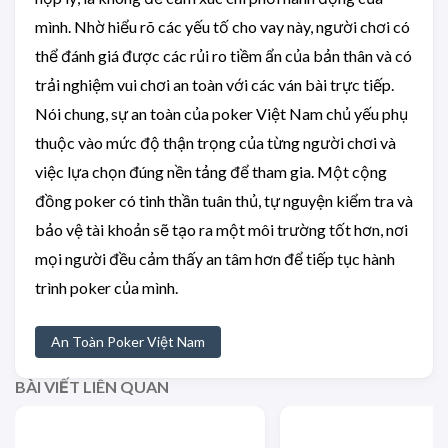
mình. Nhờ hiểu rõ các yếu tố cho vay này, người chơi có
thể đánh giá được các rủi ro tiềm ẩn của bản thân và có
trải nghiệm vui chơi an toàn với các ván bài trực tiếp.
Nói chung, sự an toàn của poker Việt Nam chủ yếu phụ
thuộc vào mức độ thận trọng của từng người chơi và
việc lựa chọn đúng nền tảng để tham gia. Một cộng
đồng poker có tinh thần tuân thủ, tự nguyện kiểm tra và
bảo vệ tài khoản sẽ tạo ra một môi trường tốt hơn, nơi
mọi người đều cảm thấy an tâm hơn để tiếp tục hành
trình poker của mình.
An Toàn Poker Việt Nam
BÀI VIẾT LIÊN QUAN