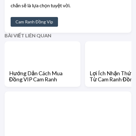
chắn sẽ là lựa chọn tuyệt vời.
Cam Ranh Đồng Vip
BÀI VIẾT LIÊN QUAN
Hướng Dẫn Cách Mua
Lợi Ích Nhận Thức
Đồng VIP Cam Ranh
Từ Cam Ranh Đồng